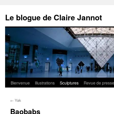
Aller
au
Le blogue de Claire Jannot
contenu
Bienvenue
Illustrations
Sculptures
Revue de press
←
Yak
Baobabs