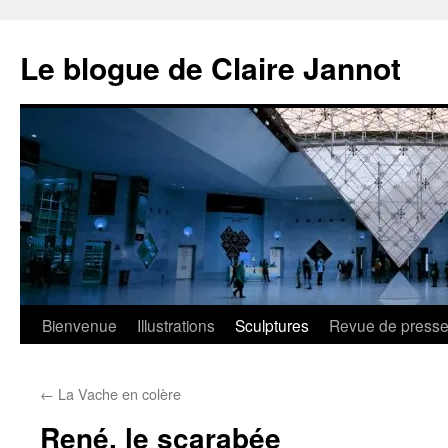
Aller
au
Le blogue de Claire Jannot
contenu
Bienvenue
Illustrations
Sculptures
Revue de press
←
La Vache en colère
René, le scarabée