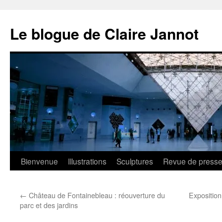
Aller
au
Le blogue de Claire Jannot
contenu
Bienvenue
Illustrations
Sculptures
Revue de press
←
Château de Fontainebleau : réouverture du
Expositio
parc et des jardins