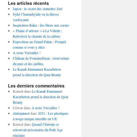
Les articles récents
Japon : le secret des statuettes Jizô
Syké l’hamadryade ou la déesse
verdoyante
Inspiration Raku : des bleus aux cœurs
« Plaine d’artistes » à La Villette :
Retrouver le chemin de la culture
Exposition au Grand Palais : Pompéi
comme si vous y étiez
A nous Versailles !
Château de Fontainebleau : réouverture
du parc et des jardins
Le Kanak Emmanuel Kasarhérou
prend la direction du Quai Branly
Les derniers commentaires
Kemsit
dans
Le Kanak Emmanuel
Kasarhérou prend la direction du Quai
Branly
Criwar
dans
A nous Versailles !
clairejannot
dans
2021 : Les plastiques
à usage unique interdits en UE
Kemsit
dans
Quand l’Europe se
retrouvait prisonnière du Petit Âge
glaciaire