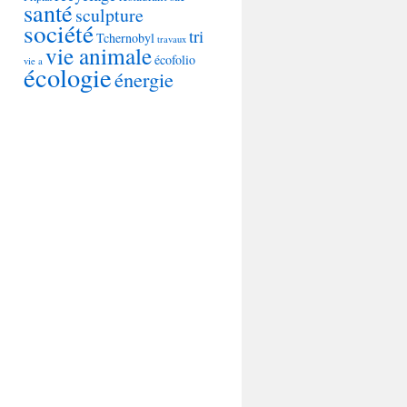
santé
sculpture
société
tri
Tchernobyl
travaux
vie animale
écofolio
vie a
écologie
énergie