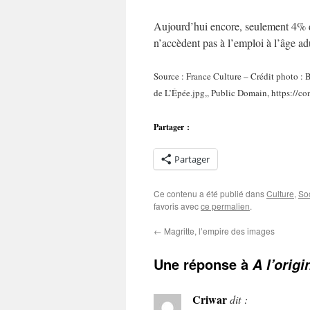
Aujourd’hui encore, seulement 4% d
n’accèdent pas à l’emploi à l’âge ad
Source : France Culture – Crédit photo :
de L’Épée.jpg,, Public Domain, https:/
Partager :
Partager
Ce contenu a été publié dans
Culture
,
So
favoris avec
ce permalien
.
←
Magritte, l’empire des images
Une réponse à
A l’orig
Criwar
dit :