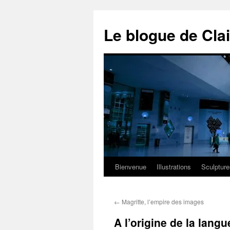
Aller
au
Le blogue de Cla
contenu
Bienvenue
Illustrations
Sculpture
←
Magritte, l’empire des images
A l’origine de la lang