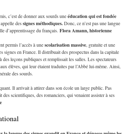
éducation qui est fondée
rmis, c’est de donner aux sourds une
signes méthodiques.
n appelle des
Donc, ce n’est pas une langue
Flora Amann, historienne
le d’apprentissage du français.
scolarisation massive
nt permis l’accès à une
, gratuite et une
s signes en France. Il distribuait des prospectus dans la capitale
 à des leçons publiques et remplissait les salles. Les spectateurs
 aux élèves, qui leur étaient traduites par l’Abbé lui-même. Ainsi,
énérale des sourds.
nt. Il arrivait à attirer dans son école un large public. Pas
t des scientifiques, des romanciers, qui venaient assister à ses
e
ational
ur la langue des signes grandit en France et dépasse même les