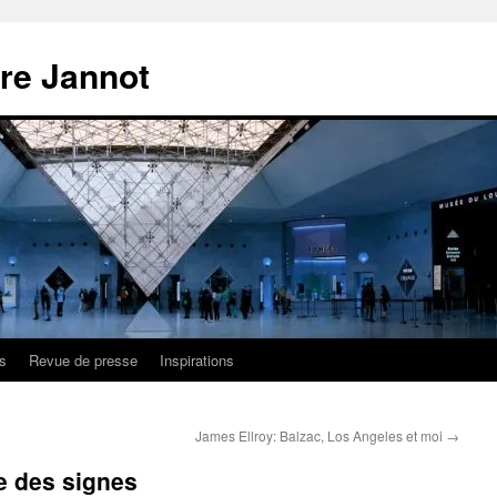
ire Jannot
s
Revue de presse
Inspirations
James Ellroy: Balzac, Los Angeles et moi
→
ue des signes