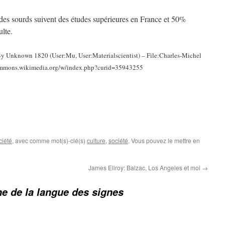
es sourds suivent des études supérieures en France et 50%
ulte.
 By Unknown 1820 (User:Mu, User:Materialscientist) – File:Charles-Michel
/commons.wikimedia.org/w/index.php?curid=35943255
ciété
, avec comme mot(s)-clé(s)
culture
,
société
. Vous pouvez le mettre en
James Ellroy: Balzac, Los Angeles et moi
→
ine de la langue des signes