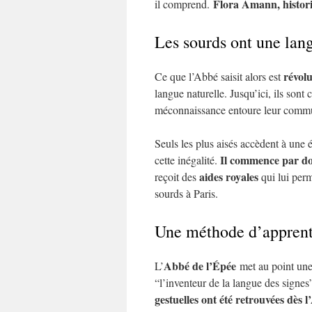
Flora Amann, histor
il comprend.
Les sourds ont une lan
révol
Ce que l’Abbé saisit alors est
langue naturelle. Jusqu’ici, ils son
méconnaissance entoure leur commu
Seuls les plus aisés accèdent à une 
Il commence par don
cette inégalité.
aides royales
reçoit des
qui lui perm
sourds à Paris.
Une méthode d’apprenti
Abbé de l’Épée
L’
met au point une
“l’inventeur de la langue des signes”
gestuelles ont été retrouvées dès l