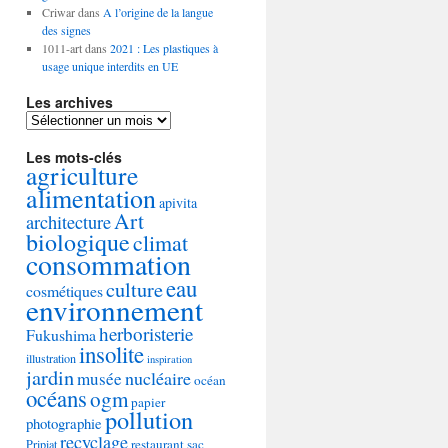
Criwar
dans
A l’origine de la langue
des signes
1011-art
dans
2021 : Les plastiques à
usage unique interdits en UE
Les archives
Les
archives
Les mots-clés
agriculture
alimentation
apivita
Art
architecture
biologique
climat
consommation
eau
culture
cosmétiques
environnement
herboristerie
Fukushima
insolite
illustration
inspiration
jardin
nucléaire
musée
océan
océans
ogm
papier
pollution
photographie
recyclage
restaurant
sac
Pripiat