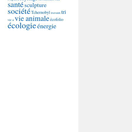
santé
sculpture
société
tri
Tchernobyl
travaux
vie animale
écofolio
vie a
écologie
énergie