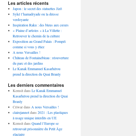
Les articles récents
Japon : le secret des statuettes Jizô
Syké l’hamadryade ou la déesse
verdoyante
Inspiration Raku : des bleus aux cœurs
« Plaine d’artistes » à La Villette :
Retrouver le chemin de la culture
Exposition au Grand Palais : Pompéi
comme si vous y étiez
A nous Versailles !
Château de Fontainebleau : réouverture
du parc et des jardins
Le Kanak Emmanuel Kasarhérou
prend la direction du Quai Branly
Les derniers commentaires
Kemsit
dans
Le Kanak Emmanuel
Kasarhérou prend la direction du Quai
Branly
Criwar
dans
A nous Versailles !
clairejannot
dans
2021 : Les plastiques
à usage unique interdits en UE
Kemsit
dans
Quand l’Europe se
retrouvait prisonnière du Petit Âge
glaciaire