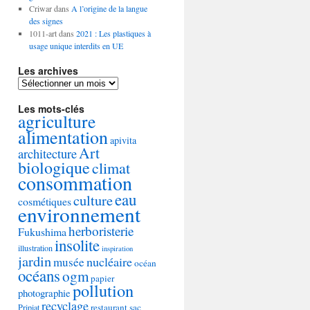
Criwar
dans
A l’origine de la langue
des signes
1011-art
dans
2021 : Les plastiques à
usage unique interdits en UE
Les archives
Les
archives
Les mots-clés
agriculture
alimentation
apivita
Art
architecture
biologique
climat
consommation
eau
culture
cosmétiques
environnement
herboristerie
Fukushima
insolite
illustration
inspiration
jardin
nucléaire
musée
océan
océans
ogm
papier
pollution
photographie
recyclage
restaurant
sac
Pripiat