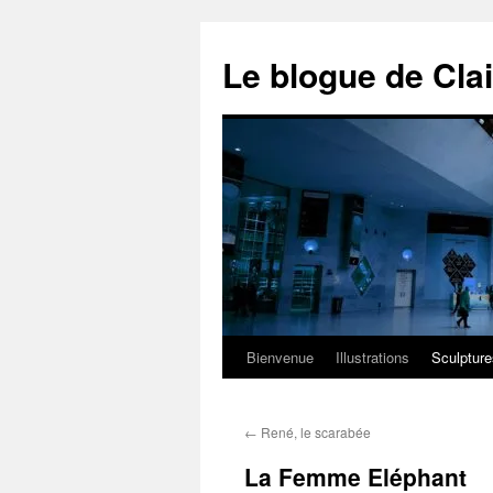
Aller
au
Le blogue de Cla
contenu
Bienvenue
Illustrations
Sculpture
←
René, le scarabée
La Femme Eléphant