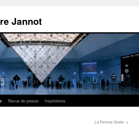
ire Jannot
s
Revue de presse
Inspirations
La Femme Girafe
→