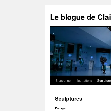
Aller
au
Le blogue de Cla
contenu
Bienvenue
Illustrations
Sculpture
Sculptures
Partager :