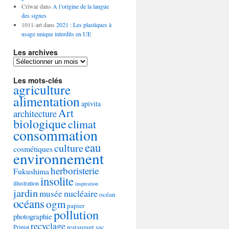
Criwar
dans
A l’origine de la langue
des signes
1011-art
dans
2021 : Les plastiques à
usage unique interdits en UE
Les archives
Les
archives
Les mots-clés
agriculture
alimentation
apivita
Art
architecture
biologique
climat
consommation
eau
culture
cosmétiques
environnement
herboristerie
Fukushima
insolite
illustration
inspiration
jardin
nucléaire
musée
océan
océans
ogm
papier
pollution
photographie
recyclage
restaurant
sac
Pripiat