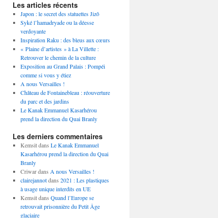
Les articles récents
Japon : le secret des statuettes Jizô
Syké l’hamadryade ou la déesse
verdoyante
Inspiration Raku : des bleus aux cœurs
« Plaine d’artistes » à La Villette :
Retrouver le chemin de la culture
Exposition au Grand Palais : Pompéi
comme si vous y étiez
A nous Versailles !
Château de Fontainebleau : réouverture
du parc et des jardins
Le Kanak Emmanuel Kasarhérou
prend la direction du Quai Branly
Les derniers commentaires
Kemsit
dans
Le Kanak Emmanuel
Kasarhérou prend la direction du Quai
Branly
Criwar
dans
A nous Versailles !
clairejannot
dans
2021 : Les plastiques
à usage unique interdits en UE
Kemsit
dans
Quand l’Europe se
retrouvait prisonnière du Petit Âge
glaciaire