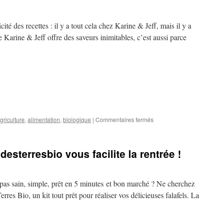
cité des recettes : il y a tout cela chez Karine & Jeff, mais il y a
e Karine & Jeff offre des saveurs inimitables, c’est aussi parce
sur
griculture
,
alimentation
,
biologique
|
Commentaires fermés
Nouveau
:
Les
esterresbio vous facilite la rentrée !
produits
KARINE
ET
JEFF
pas sain, simple, prêt en 5 minutes et bon marché ? Ne cherchez
sont
res Bio, un kit tout prêt pour réaliser vos délicieuses falafels. La
arrivés
!