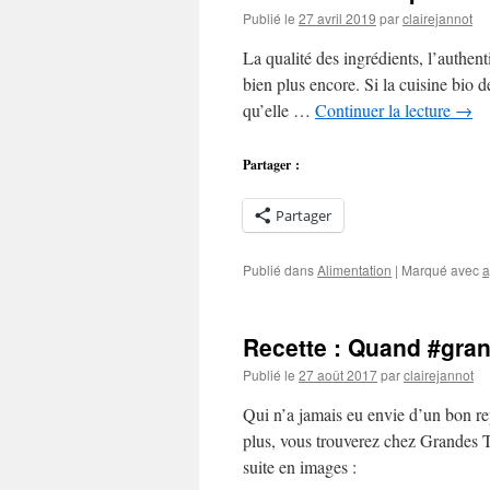
Publié le
27 avril 2019
par
clairejannot
La qualité des ingrédients, l’authenti
bien plus encore. Si la cuisine bio d
qu’elle …
Continuer la lecture
→
Partager :
Partager
Publié dans
Alimentation
|
Marqué avec
a
Recette : Quand #grand
Publié le
27 août 2017
par
clairejannot
Qui n’a jamais eu envie d’un bon re
plus, vous trouverez chez Grandes Ter
suite en images :