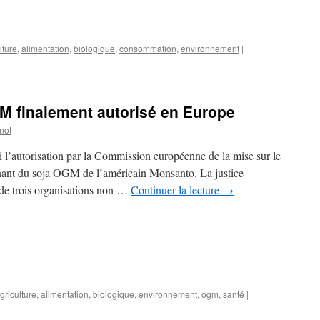
lture
,
alimentation
,
biologique
,
consommation
,
environnement
|
M finalement autorisé en Europe
not
i l’autorisation par la Commission européenne de la mise sur le
nant du soja OGM de l’américain Monsanto. La justice
s de trois organisations non …
Continuer la lecture
→
griculture
,
alimentation
,
biologique
,
environnement
,
ogm
,
santé
|