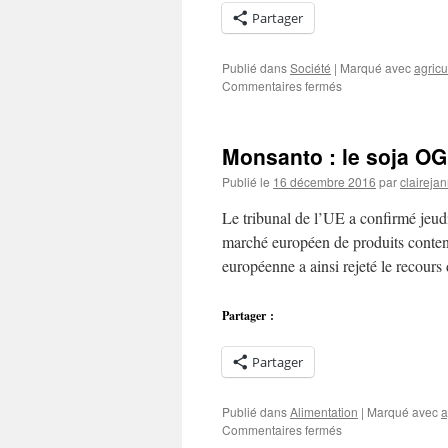
Partager
Publié dans
Société
|
Marqué avec
agricu
sur
Commentaires fermés
Les
appellations
contrôlées
Monsanto : le soja OG
en
route
Publié le
16 décembre 2016
par
clairejan
vers
l’agro-
Le tribunal de l’UE a confirmé jeud
écologie
marché européen de produits conte
?
européenne a ainsi rejeté le recour
Partager :
Partager
Publié dans
Alimentation
|
Marqué avec
a
sur
Commentaires fermés
Monsanto