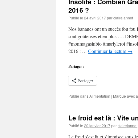
Insolite : Combien Gr
2016 ?
Publié le
24 avril 2017
par
clairejannot
Nos bananes ont un succès fou fou f
sont goûteuses et en plus …. DEM
#monmagasinbio #marlyleroi #insol
2016 : …
Continuer la lecture
→
Partager :
Partager
Publié dans
Alimentation
|
Marqué avec
a
Le froid est là : Vite 
Publié le
20 janvier 2017
par
clairejannot
Le froid s’est là et s’immisce sous l