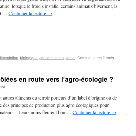
vendu
ture, lorsque le froid s’installe, certains animaux hivernent, la
de
ent …
Continuer la lecture
→
bananes
en
2016
?
sur
limentation
,
biologique
,
consommation
,
santé
|
Commentaires fermés
Le
froid
est
ôlées en route vers l’agro-écologie ?
là
:
not
Vite
une
 autres aliments du terroir porteurs d’un label d’origine ou de
soupe
vre des principes de production plus agro-écologiques pour
!
mateurs. Leurs noms fleurent bon …
Continuer la lecture
→