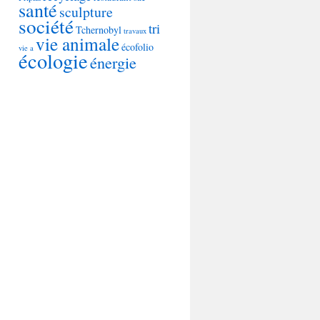
santé
sculpture
société
tri
Tchernobyl
travaux
vie animale
écofolio
vie a
écologie
énergie