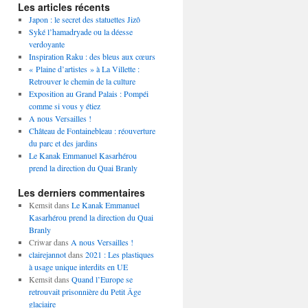
Les articles récents
Japon : le secret des statuettes Jizô
Syké l’hamadryade ou la déesse
verdoyante
Inspiration Raku : des bleus aux cœurs
« Plaine d’artistes » à La Villette :
Retrouver le chemin de la culture
Exposition au Grand Palais : Pompéi
comme si vous y étiez
A nous Versailles !
Château de Fontainebleau : réouverture
du parc et des jardins
Le Kanak Emmanuel Kasarhérou
prend la direction du Quai Branly
Les derniers commentaires
Kemsit
dans
Le Kanak Emmanuel
Kasarhérou prend la direction du Quai
Branly
Criwar
dans
A nous Versailles !
clairejannot
dans
2021 : Les plastiques
à usage unique interdits en UE
Kemsit
dans
Quand l’Europe se
retrouvait prisonnière du Petit Âge
glaciaire