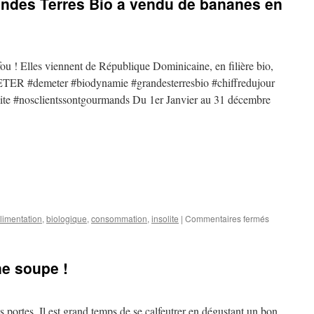
andes Terres Bio a vendu de bananes en
Bouddha »
débarquent
chez
#grandesterresb
!
ou ! Elles viennent de République Dominicaine, en filière bio,
ETER #demeter #biodynamie #grandesterresbio #chiffredujour
ite #nosclientssontgourmands Du 1er Janvier au 31 décembre
sur
limentation
,
biologique
,
consommation
,
insolite
|
Commentaires fermés
Insolite
:
Combien
une soupe !
Grandes
Terres
Bio
a
es portes. Il est grand temps de se calfeutrer en dégustant un bon