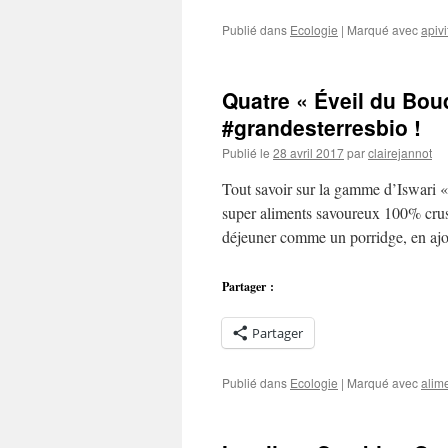
Publié dans
Ecologie
|
Marqué avec
apivi
Quatre « Éveil du Bo
#grandesterresbio !
Publié le
28 avril 2017
par
clairejannot
Tout savoir sur la gamme d’Iswari 
super aliments savoureux 100% crus 
déjeuner comme un porridge, en ajo
Partager :
Partager
Publié dans
Ecologie
|
Marqué avec
alim