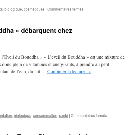
sur
ta
,
biologique
,
cosmétiques
|
Commentaires fermés
Crète
:
Chez
uddha » débarquent chez
#grandesterresbio
on
travaille
même
pendant
« l’Eveil du Bouddha » « L’éveil du Bouddha » est une mixture de
les
vacances
donc plein de vitamines et énergisants, à prendre au petit-
!
utant de l’eau, du lait …
Continuer la lecture
→
sur
entation
,
biologique
,
consommation
,
santé
|
Commentaires fermés
Quatre
« Éveil
du