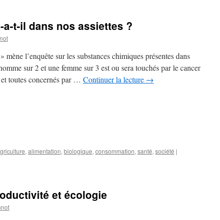
a-t-il dans nos assiettes ?
not
 » mène l’enquête sur les substances chimiques présentes dans
homme sur 2 et une femme sur 3 est ou sera touchés par le cancer
et toutes concernés par …
Continuer la lecture
→
griculture
,
alimentation
,
biologique
,
consommation
,
santé
,
société
|
roductivité et écologie
nnot