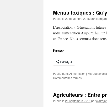
:
le
Menus toxiques : Qu’y-
soja
OGM
Publié le
29 novembre 2016
par
clairejan
finalement
autorisé
L’association « Générations futures
en
notre alimentation Aujourd’hui, un 
Europe
en France. Nous sommes donc tous 
Partager :
Partager
Publié dans
Alimentation
|
Marqué avec
a
sur
Commentaires fermés
Menus
toxiques
:
Agriculteurs : Entre p
Qu’y-
a-
Publié le
26 septembre 2016
par
claireja
t-