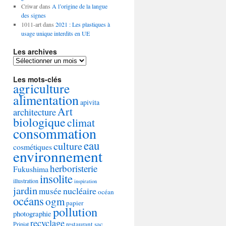
Criwar
dans
A l’origine de la langue
des signes
1011-art
dans
2021 : Les plastiques à
usage unique interdits en UE
Les archives
Les
archives
Les mots-clés
agriculture
alimentation
apivita
Art
architecture
biologique
climat
consommation
eau
culture
cosmétiques
environnement
herboristerie
Fukushima
insolite
illustration
inspiration
jardin
nucléaire
musée
océan
océans
ogm
papier
pollution
photographie
recyclage
restaurant
sac
Pripiat