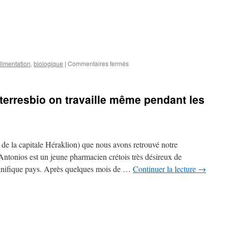
sur
limentation
,
biologique
|
Commentaires fermés
Recette
:
Quand
terresbio on travaille même pendant les
#grandesterresbio
vous
facilite
la
rentrée
de la capitale Héraklion) que nous avons retrouvé notre
!
Antonios est un jeune pharmacien crétois très désireux de
agnifique pays. Après quelques mois de …
Continuer la lecture
→