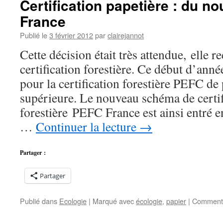
Certification papetière : du 
maillon
France
décisif
de
Publié le
3 février 2012
par
clairejannot
la
gestion
Cette décision était très attendue, elle re
durable
certification forestière. Ce début d’anné
de
la
pour la certification forestière PEFC de 
forêt
supérieure. Le nouveau schéma de certif
?
forestière PEFC France est ainsi entré 
…
Continuer la lecture
→
Partager :
Partager
Publié dans
Ecologie
|
Marqué avec
écologie
,
papier
|
Commenta