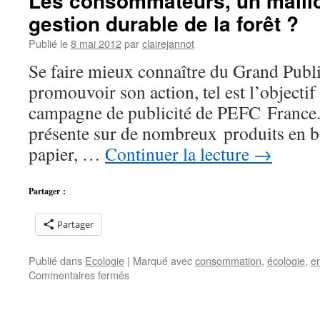
Les consommateurs, un maillon
gestion durable de la forêt ?
Publié le
8 mai 2012
par
clairejannot
Se faire mieux connaître du Grand Publ
promouvoir son action, tel est l’objectif
campagne de publicité de PEFC France.
présente sur de nombreux produits en bo
papier, …
Continuer la lecture
→
Partager :
Partager
Publié dans
Ecologie
|
Marqué avec
consommation
,
écologie
,
e
sur
Commentaires fermés
Les
consommateurs,
un