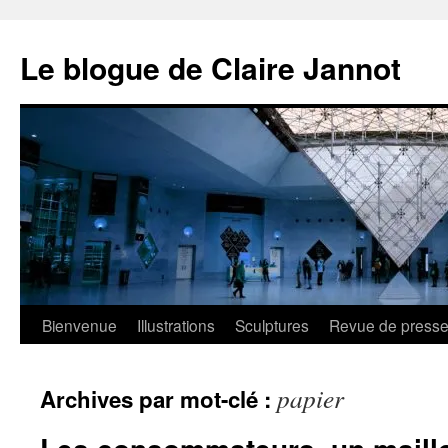
Aller
au
Le blogue de Claire Jannot
contenu
Bienvenue
Illustrations
Sculptures
Revue de press
papier
Archives par mot-clé :