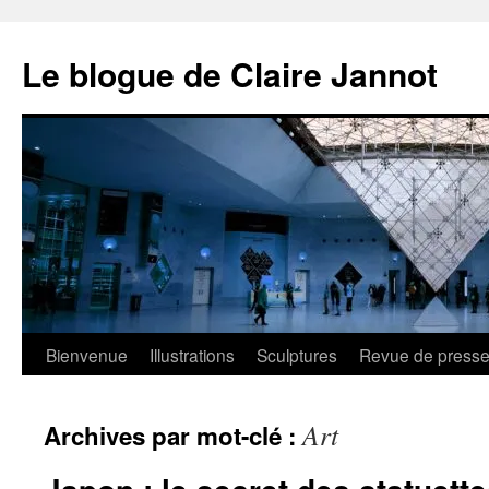
Aller
au
Le blogue de Claire Jannot
contenu
Bienvenue
Illustrations
Sculptures
Revue de press
Art
Archives par mot-clé :