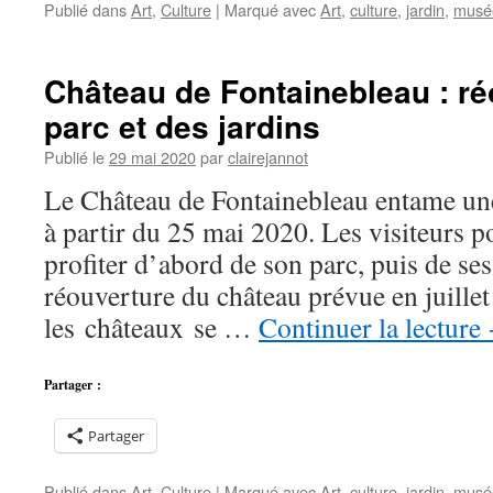
Publié dans
Art
,
Culture
|
Marqué avec
Art
,
culture
,
jardin
,
musé
Château de Fontainebleau : ré
parc et des jardins
Publié le
29 mai 2020
par
clairejannot
Le Château de Fontainebleau entame une
à partir du 25 mai 2020. Les visiteurs 
profiter d’abord de son parc, puis de ses
réouverture du château prévue en juille
les châteaux se …
Continuer la lecture
Partager :
Partager
Publié dans
Art
,
Culture
|
Marqué avec
Art
,
culture
,
jardin
,
musé