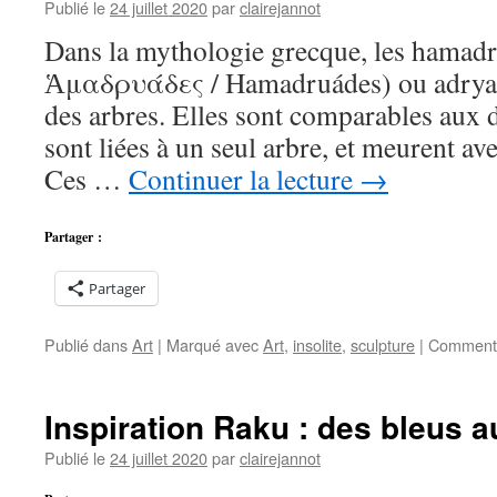
des
Publié le
24 juillet 2020
par
clairejannot
statuettes
Dans la mythologie grecque, les hamadr
Jizô
Ἁμαδρυάδες / Hamadruádes) ou adryad
des arbres. Elles sont comparables aux d
sont liées à un seul arbre, et meurent avec
Ces …
Continuer la lecture
→
Partager :
Partager
Publié dans
Art
|
Marqué avec
Art
,
insolite
,
sculpture
|
Commenta
Inspiration Raku : des bleus 
Publié le
24 juillet 2020
par
clairejannot