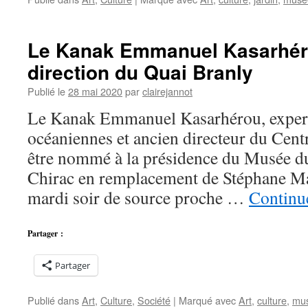
Le Kanak Emmanuel Kasarhér
direction du Quai Branly
Publié le
28 mai 2020
par
clairejannot
Le Kanak Emmanuel Kasarhérou, expert
océaniennes et ancien directeur du Centr
être nommé à la présidence du Musée d
Chirac en remplacement de Stéphane Mar
mardi soir de source proche …
Continue
Partager :
Partager
Publié dans
Art
,
Culture
,
Société
|
Marqué avec
Art
,
culture
,
mu