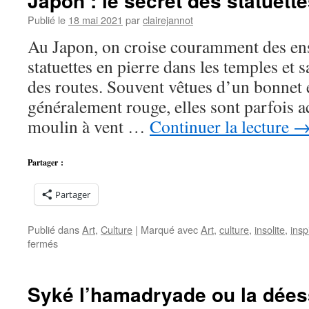
Japon : le secret des statuette
Publié le
18 mai 2021
par
clairejannot
Au Japon, on croise couramment des ens
statuettes en pierre dans les temples et 
des routes. Souvent vêtues d’un bonnet 
généralement rouge, elles sont parfois
moulin à vent …
Continuer la lecture
Partager :
Partager
Publié dans
Art
,
Culture
|
Marqué avec
Art
,
culture
,
insolite
,
insp
sur
fermés
Japon
:
le
Syké l’hamadryade ou la dées
secret