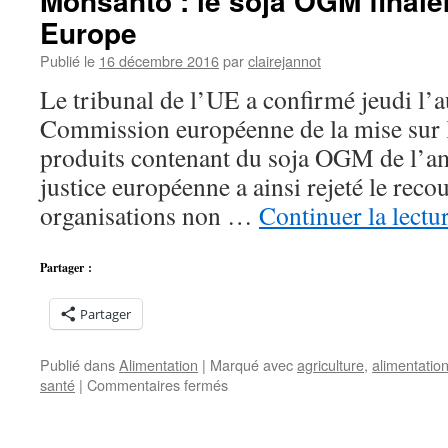
Monsanto : le soja OGM finale
Europe
Publié le
16 décembre 2016
par
clairejannot
Le tribunal de l’UE a confirmé jeudi l’a
Commission européenne de la mise sur 
produits contenant du soja OGM de l’a
justice européenne a ainsi rejeté le recou
organisations non …
Continuer la lectu
Partager :
Partager
Publié dans
Alimentation
|
Marqué avec
agriculture
,
alimentatio
sur
santé
|
Commentaires fermés
Monsanto
:
le