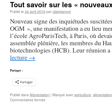
:
Tout savoir sur les « nouvea
enfin
un
Publié le
24 avril 2016
par
clairejannot
OGM
Nouveau signe des inquiétudes suscitée
utile
?
OGM », une manifestation a eu lieu mer
l’école AgroParisTech, à Paris, où devaie
assemblée plénière, les membres du Hau
biotechnologies (HCB). Leur réunion 
lecture
→
Partager :
Partager
Publié dans
Alimentation
|
Marqué avec
agriculture
,
alimentatio
sur
Commentaires fermés
Tout
savoir