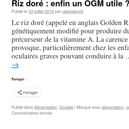
Riz doré : enfin un OGM utile 
soja
OGM
Publié le
23 juillet 2016
par
clairejannot
finalement
Le riz doré (appelé en anglais Golden Ri
autorisé
en
génétiquement modifié pour produire du
Europe
précurseur de la vitamine A. La carence
provoque, particulièrement chez les enf
oculaires graves pouvant conduire à la
→
Partager :
Partager
Publié dans
Alimentation
,
Société
|
Marqué avec
alimentation
,
c
sur
Commentaires fermés
Riz
doré