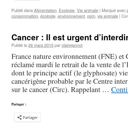
Publié dans
Alimentation
,
Ecologie
,
Vie animale
|
Marqué avec
consommation
,
écologie
,
environnement
,
ogm
,
vie animale
|
Com
Cancer : Il est urgent d’interd
Publié le
26 mars 2015
par
clairejannot
France nature environnement (FNE) et G
réclamé mardi le retrait de la vente de 
dont le principe actif (le glyphosate) vie
cancérigène probable par le Centre inte
sur le cancer (Circ). Rappelant …
Conti
Partager :
Partager