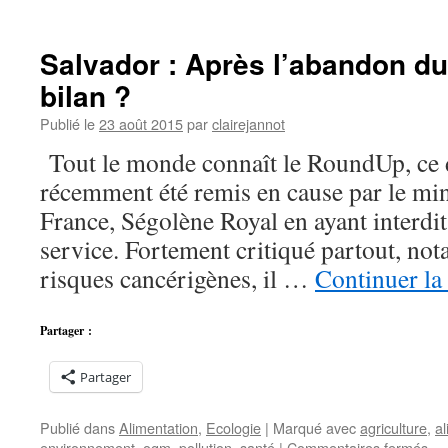
Salvador : Après l’abandon d
bilan ?
Publié le
23 août 2015
par
clairejannot
Tout le monde connaît le RoundUp, ce 
récemment été remis en cause par le min
France, Ségolène Royal en ayant interdit 
service. Fortement critiqué partout, n
risques cancérigènes, il …
Continuer la
Partager :
Partager
Publié dans
Alimentation
,
Ecologie
|
Marqué avec
agriculture
,
al
sur
environnement
,
ogm
,
pollution
,
santé
|
Commentaires fermés