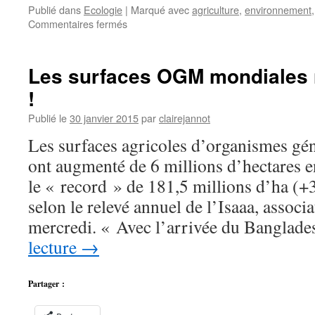
Publié dans
Ecologie
|
Marqué avec
agriculture
,
environnement
sur
Commentaires fermés
Cancer
:
Il
Les surfaces OGM mondiales 
est
!
urgent
d’interdire
Publié le
30 janvier 2015
par
clairejannot
le
Roundup
Les surfaces agricoles d’organismes gé
!
ont augmenté de 6 millions d’hectares e
le « record » de 181,5 millions d’ha (
selon le relevé annuel de l’Isaaa, assoc
mercredi. « Avec l’arrivée du Banglad
lecture
→
Partager :