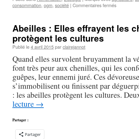
sur
consommation
,
ogm
,
société
|
Commentaires fermés
Tout
savoir
sur
Abeilles : Elles effrayent les c
le
protègent les cultures
label
BioCohére
Publié le
4 avril 2015
par
clairejannot
Quand elles survolent bruyamment la vég
font très peur aux chenilles, qui les con
guêpes, leur ennemi juré. Ces dévoreuses
s’immobilisent ou finissent par déguerp
: les abeilles protègent les cultures. D
lecture
→
Partager :
Partager