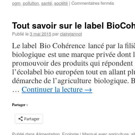
sur
ogm
,
pollution
,
santé
,
société
|
Commentaires fermés
RoundUp
:
Il
Tout savoir sur le label BioC
doit
être
Publié le
3 mai 2015
par
clairejannot
INTERDIT
Le label Bio Cohérence lancé par la filiè
et
pis
biologique est une marque privée dont l
c’est
promouvoir des produits qui répondent 
tout
!
l’écolabel bio européen tout en allant pl
démarche de l’agriculture biologique.
…
Continuer la lecture
→
Partager :
Partager
Publié dans
Alimentation
,
Ecologie
|
Marqué avec
agriculture
,
al