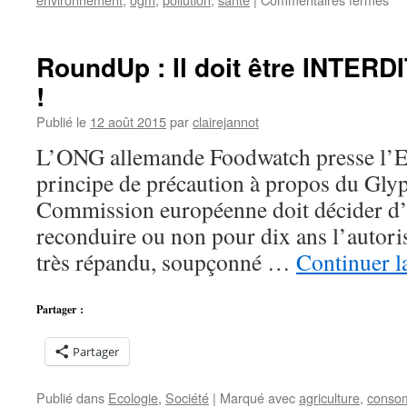
Sa
:
Ap
RoundUp : Il doit être INTERDIT
l’a
!
du
Ro
Publié le
12 août 2015
par
clairejannot
que
bil
L’ONG allemande Foodwatch presse l’E
?
principe de précaution à propos du Glyp
Commission européenne doit décider d’ic
reconduire ou non pour dix ans l’autoris
très répandu, soupçonné …
Continuer l
Partager :
Partager
Publié dans
Ecologie
,
Société
|
Marqué avec
agriculture
,
conso