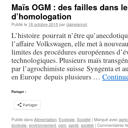
sur
Maïs OGM : des failles dans l
les
d’homologation
« nouveaux
OGM »
Publié le
18 octobre 2015
par
clairejannot
L’histoire pourrait n’être qu’anecdotique
l’affaire Volkswagen, elle met à nouveau
limites des procédures européennes d’év
technologiques. Plusieurs maïs transgé
par l’agrochimiste suisse Syngenta et au
en Europe depuis plusieurs …
Continue
Partager :
Partager
Publié dans
Alimentation
,
Ecologie
,
Société
|
Marqué avec
agric
écologie
,
environnement
,
ogm
,
santé
,
société
|
Commentaires f