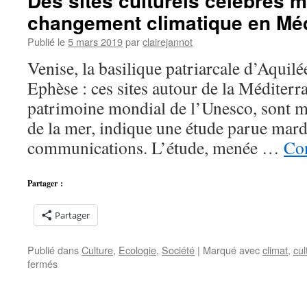
Des sites culturels célèbres 
changement climatique en Méd
Publié le
5 mars 2019
par
clairejannot
Venise, la basilique patriarcale d’Aquilé
Ephèse : ces sites autour de la Méditerra
patrimoine mondial de l’Unesco, sont m
de la mer, indique une étude parue mard
communications. L’étude, menée …
Con
Partager :
Partager
Publié dans
Culture
,
Ecologie
,
Société
|
Marqué avec
climat
,
cul
sur
fermés
Des
sites
culturels