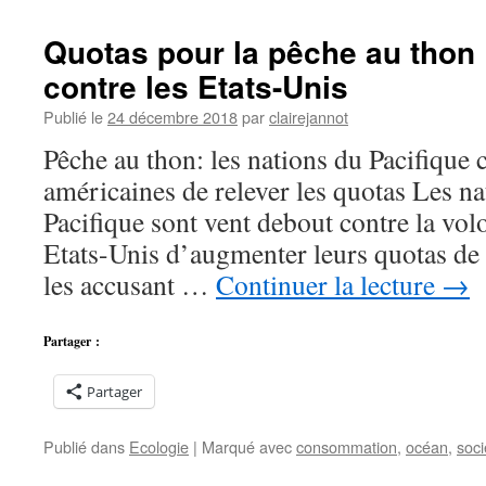
Japon
reprend
Quotas pour la pêche au thon 
la
contre les Etats-Unis
chasse
à
Publié le
24 décembre 2018
par
clairejannot
la
baleine,
Pêche au thon: les nations du Pacifique c
une
américaines de relever les quotas Les na
bonne
nouvelle
Pacifique sont vent debout contre la volo
?
Etats-Unis d’augmenter leurs quotas de 
les accusant …
Continuer la lecture
→
Partager :
Partager
Publié dans
Ecologie
|
Marqué avec
consommation
,
océan
,
soci