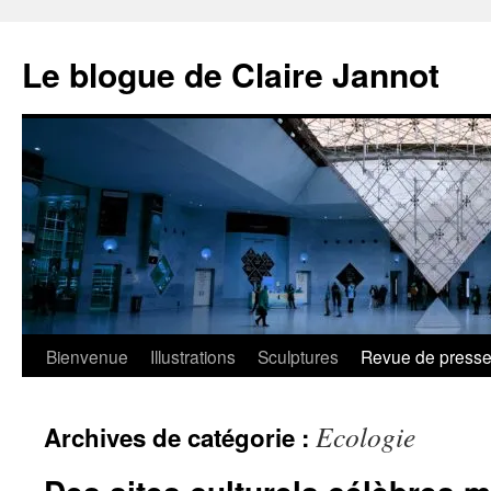
Aller
au
Le blogue de Claire Jannot
contenu
Bienvenue
Illustrations
Sculptures
Revue de press
Ecologie
Archives de catégorie :