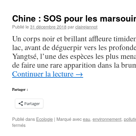
Ils
ont
remis
Chine : SOS pour les marsoui
au
goût
Publié le
31 décembre 2018
par
clairejannot
du
Un corps noir et brillant affleure timide
jour
un
lac, avant de déguerpir vers les profond
système
Yangtsé, l’une des espèces les plus men
d’irrigation
millénaire
de faire une rare apparition dans la b
Continuer la lecture
→
Partager :
Partager
Publié dans
Ecologie
|
Marqué avec
eau
,
environnement
,
pollut
sur
fermés
Chine