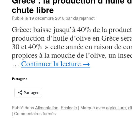
Grèce : la production d’huile d
de
chute libre
M&M’s
se
Publié le
19 décembre 2018
par
clairejannot
fera
sans
Grèce: baisse jusqu’à 40% de la product
dioxyde
production d’huile d’olive en Grèce sera
de
titane
30 et 40% » cette année en raison de co
propices à la mouche de l’olive, un inse
…
Continuer la lecture
→
Partager :
Partager
Publié dans
Alimentation
,
Ecologie
|
Marqué avec
agriculture
,
cl
sur
|
Commentaires fermés
Grèce
:
la