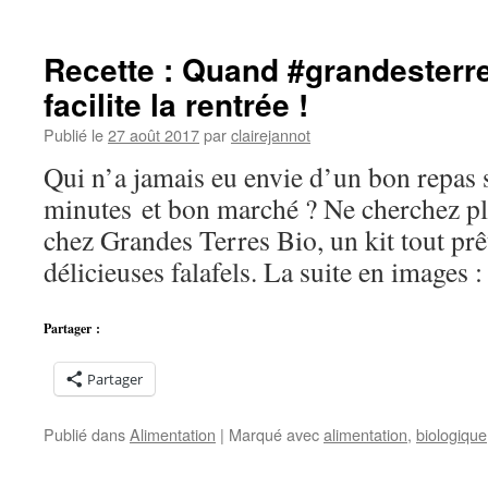
Polémique
autour
du
Recette : Quand #grandesterr
projet
facilite la rentrée !
de
la
Publié le
27 août 2017
par
clairejannot
ferme
aux
Qui n’a jamais eu envie d’un bon repas s
4000
minutes et bon marché ? Ne cherchez pl
vaches
en
chez Grandes Terres Bio, un kit tout prê
Bourgogne
délicieuses falafels. La suite en images :
Partager :
Partager
Publié dans
Alimentation
|
Marqué avec
alimentation
,
biologique