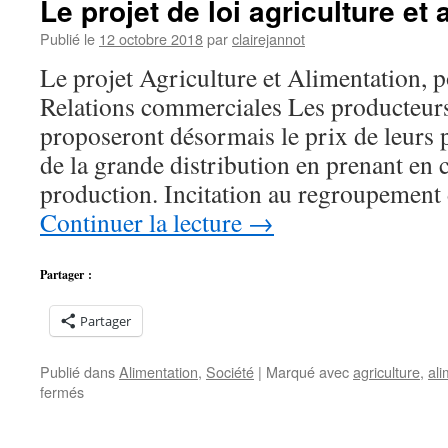
Le projet de loi agriculture et
production
d’huile
Publié le
12 octobre 2018
par
clairejannot
d’olive
Le projet Agriculture et Alimentation, po
est
en
Relations commerciales Les producteurs
chute
proposeront désormais le prix de leurs 
libre
de la grande distribution en prenant en 
production. Incitation au regroupement
Continuer la lecture
→
Partager :
Partager
Publié dans
Alimentation
,
Société
|
Marqué avec
agriculture
,
ali
sur
fermés
Le
projet