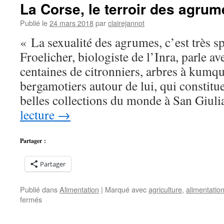
de
La Corse, le terroir des agrum
loi
agriculture
Publié le
24 mars 2018
par
clairejannot
et
« La sexualité des agrumes, c’est très s
alimentation
Froelicher, biologiste de l’Inra, parle a
centaines de citronniers, arbres à kumqu
bergamotiers autour de lui, qui constitu
belles collections du monde à San Giul
lecture
→
Partager :
Partager
Publié dans
Alimentation
|
Marqué avec
agriculture
,
alimentatio
sur
fermés
La
Corse,