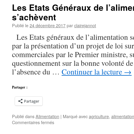
le
Les Etats Généraux de l’alime
terroir
s’achèvent
des
agrumes
Publié le
24 décembre 2017
par
clairejannot
Les Etats généraux de l’alimentation se
par la présentation d’un projet de loi sur
commerciales par le Premier ministre, s
questionnement sur la bonne volonté de l
l’absence du …
Continuer la lecture
→
Partager :
Partager
Publié dans
Alimentation
|
Marqué avec
agriculture
,
alimentatio
sur
Commentaires fermés
Les
Etats