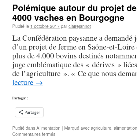
Polémique autour du projet de
4000 vaches en Bourgogne
Publié le
1 octobre 2017
par
clairejannot
La Confédération paysanne a demandé j
d’un projet de ferme en Saône-et-Loire q
plus de 4.000 bovins destinés notamment
juge emblématique des « dérives » liées 
de l’agriculture ». « Ce que nous dem
lecture
→
Partager :
Partager
Publié dans
Alimentation
|
Marqué avec
agriculture
,
alimentatio
sur
Commentaires fermés