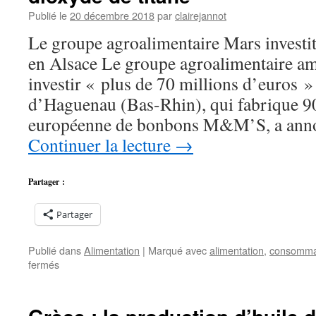
Publié le
20 décembre 2018
par
clairejannot
Le groupe agroalimentaire Mars investit
en Alsace Le groupe agroalimentaire a
investir « plus de 70 millions d’euros »
d’Haguenau (Bas-Rhin), qui fabrique 9
européenne de bonbons M&M’S, a ann
Continuer la lecture
→
Partager :
Partager
Publié dans
Alimentation
|
Marqué avec
alimentation
,
consomma
sur
fermés
La
production
française