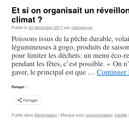
Généraux
Et si on organisait un réveillo
de
climat ?
l’alimentation
s’achèvent
Publié le
20 décembre 2017
par
clairejannot
Poissons issus de la pêche durable, volail
légumineuses à gogo, produits de saison
pour limiter les déchets: un menu éco-
pendant les fêtes, c’est possible. « On n
gaver, le principal est que …
Continuer 
Partager :
Partager
Publié dans
Alimentation
|
Marqué avec
consommation
,
insolite