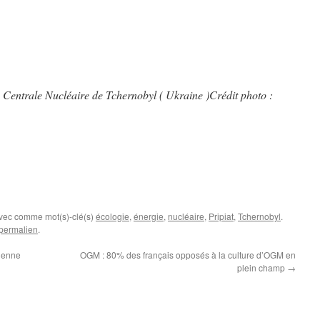
a Centrale Nucléaire de Tchernobyl ( Ukraine )Crédit photo :
avec comme mot(s)-clé(s)
écologie
,
énergie
,
nucléaire
,
Pripiat
,
Tchernobyl
.
permalien
.
gienne
OGM : 80% des français opposés à la culture d’OGM en
plein champ
→