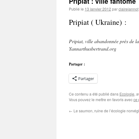
Pripiat : ville fantôme
Publié le
13 janvier 2012
par
clairejannot
Pripiat ( Ukraine) :
Pripiat, ville abandonnée près de l
Yannarthusbertrand.org
Partager :
Partager
Ce contenu a été publié dans
Ecologie
, 
Vous pouvez le mettre en favoris avec
ce 
←
Le saumon, ruine de l’écologie norvé