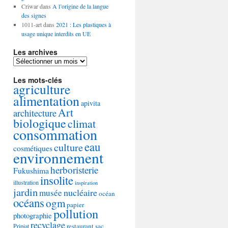
Criwar
dans
A l’origine de la langue
des signes
1011-art
dans
2021 : Les plastiques à
usage unique interdits en UE
Les archives
Les
archives
Les mots-clés
agriculture
alimentation
apivita
Art
architecture
biologique
climat
consommation
eau
culture
cosmétiques
environnement
herboristerie
Fukushima
insolite
illustration
inspiration
jardin
nucléaire
musée
océan
océans
ogm
papier
pollution
photographie
recyclage
restaurant
sac
Pripiat