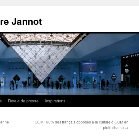
ire Jannot
s
Revue de presse
Inspirations
gienne
OGM : 80% des français opposés à la culture d’OGM en
plein champ
→