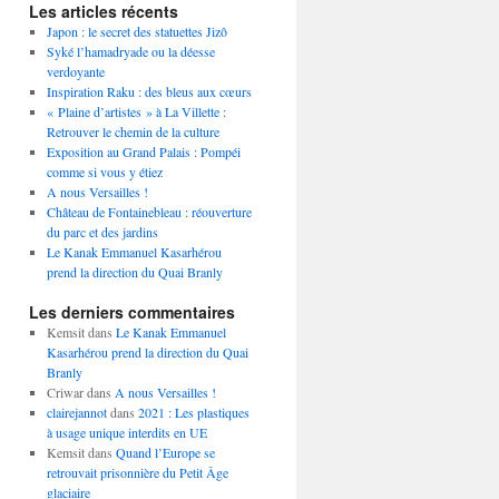
Les articles récents
Japon : le secret des statuettes Jizô
Syké l’hamadryade ou la déesse
verdoyante
Inspiration Raku : des bleus aux cœurs
« Plaine d’artistes » à La Villette :
Retrouver le chemin de la culture
Exposition au Grand Palais : Pompéi
comme si vous y étiez
A nous Versailles !
Château de Fontainebleau : réouverture
du parc et des jardins
Le Kanak Emmanuel Kasarhérou
prend la direction du Quai Branly
Les derniers commentaires
Kemsit
dans
Le Kanak Emmanuel
Kasarhérou prend la direction du Quai
Branly
Criwar
dans
A nous Versailles !
clairejannot
dans
2021 : Les plastiques
à usage unique interdits en UE
Kemsit
dans
Quand l’Europe se
retrouvait prisonnière du Petit Âge
glaciaire