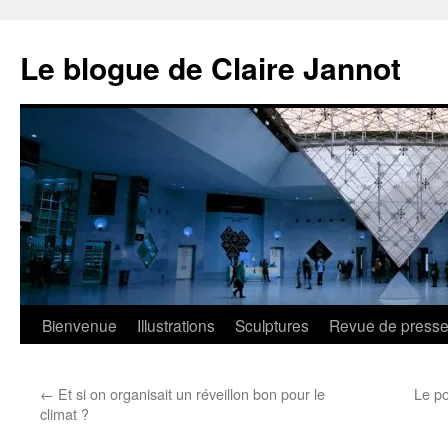
Aller
au
Le blogue de Claire Jannot
contenu
Bienvenue
Illustrations
Sculptures
Revue de press
←
Et si on organisait un réveillon bon pour le
Le po
climat ?