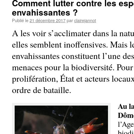
Comment lutter contre les es
envahissantes ?
Publié le
21 décembre 2017
par
clairejannot
A les voir s’acclimater dans la nat
elles semblent inoffensives. Mais l
envahissantes constituent l’une de
menaces pour la biodiversité. Pour 
prolifération, État et acteurs locau
ordre de bataille.
Au l
Dôm
l’Age
biod