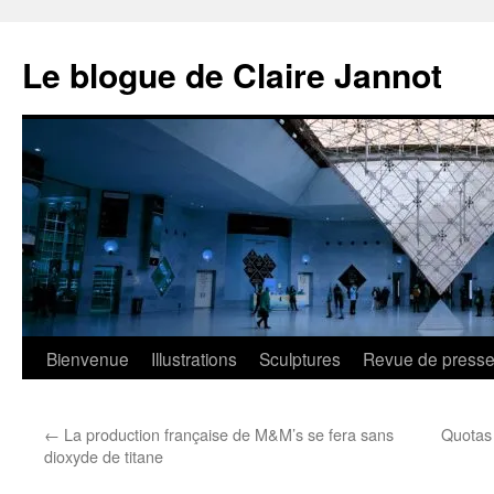
Aller
au
Le blogue de Claire Jannot
contenu
Bienvenue
Illustrations
Sculptures
Revue de press
←
La production française de M&M’s se fera sans
Quotas 
dioxyde de titane