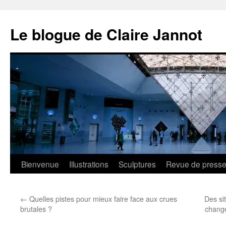
Aller
au
Le blogue de Claire Jannot
contenu
Bienvenue
Illustrations
Sculptures
Revue de press
←
Quelles pistes pour mieux faire face aux crues
Des si
brutales ?
chang